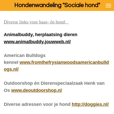
Hondenwandeling "Sociale hond"
Ga
direct
naar
Diverse links voor baas- én hond,
de
hoofdinhoud
Animalbuddy, herplaatsing dieren
www.animalbuddy.jouwweb.nl/
American Bulldogs
kennel
www.fromthefrysianwoodsamericanbulld
ogs.nl/
Outdoorshop én Dierenspeciaalzaak Henk van
Os
www.deoutdoorshop.nl
Diverse adressen voor je hond
http://doggies.nl/