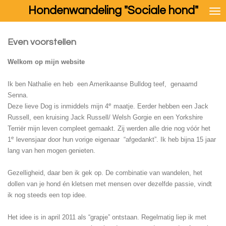
Hondenwandeling "Sociale hond"
Ga
direct
naar
Even voorstellen
de
hoofdinhoud
Welkom op mijn website
Ik ben Nathalie en heb een Amerikaanse Bulldog teef, genaamd
Senna.
e
Deze lieve Dog is inmiddels mijn 4
maatje. Eerder hebben een Jack
Russell, een kruising Jack Russell/ Welsh Gorgie en een Yorkshire
Terriër mijn leven compleet gemaakt. Zij werden alle drie nog vóór het
e
1
levensjaar door hun vorige eigenaar “afgedankt”. Ik heb bijna 15 jaar
lang van hen mogen genieten.
Gezelligheid, daar ben ik gek op. De combinatie van wandelen, het
dollen van je hond én kletsen met mensen over dezelfde passie, vindt
ik nog steeds een top idee.
Het idee is in april 2011 als “grapje” ontstaan. Regelmatig liep ik met